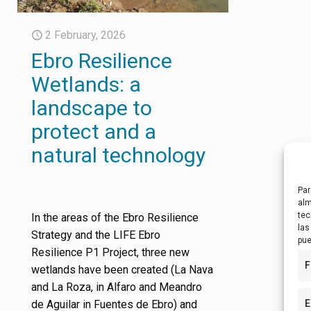
2 February, 2026
Ebro Resilience
Wetlands: a
landscape to
protect and a
natural technology
Par
alm
tec
In the areas of the Ebro Resilience
las
Strategy and the LIFE Ebro
pue
Resilience P1 Project, three new
F
wetlands have been created (La Nava
and La Roza, in Alfaro and Meandro
de Aguilar in Fuentes de Ebro) and
E