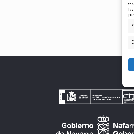
tec
las
pue
F
E