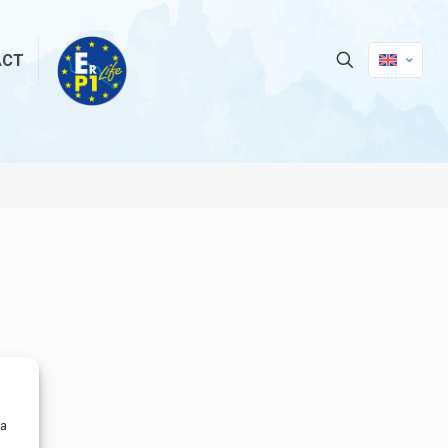
ACT
ra