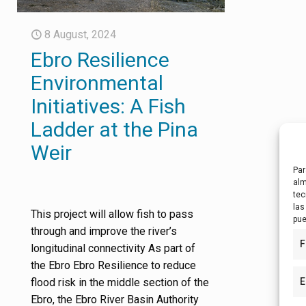
8 August, 2024
Ebro Resilience
Environmental
Initiatives: A Fish
Ladder at the Pina
Weir
Par
alm
tec
las
This project will allow fish to pass
pue
through and improve the river’s
F
longitudinal connectivity As part of
the Ebro Ebro Resilience to reduce
flood risk in the middle section of the
E
Ebro, the Ebro River Basin Authority