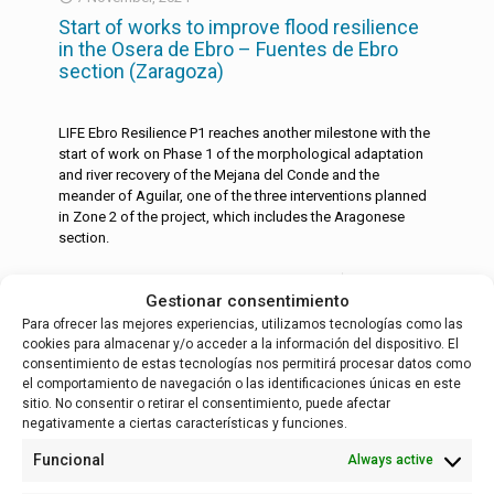
Start of works to improve flood resilience
in the Osera de Ebro – Fuentes de Ebro
section (Zaragoza)
LIFE Ebro Resilience P1 reaches another milestone with the
start of work on Phase 1 of the morphological adaptation
and river recovery of the Mejana del Conde and the
meander of Aguilar, one of the three interventions planned
in Zone 2 of the project, which includes the Aragonese
section.
Read more
Gestionar consentimiento
Para ofrecer las mejores experiencias, utilizamos tecnologías como las
cookies para almacenar y/o acceder a la información del dispositivo. El
consentimiento de estas tecnologías nos permitirá procesar datos como
English
Español
(
Spanish
)
el comportamiento de navegación o las identificaciones únicas en este
sitio. No consentir o retirar el consentimiento, puede afectar
negativamente a ciertas características y funciones.
Funcional
Always active