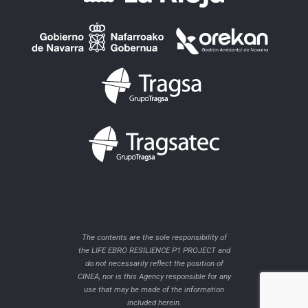
The contents are the sole responsibility of
the LIFE EBRO RESILIENCE P1 PROJECT and
do not necessarily reflect the position of
CINEA, nor is this Agency responsible for any
use that may be made of the information
included herein.