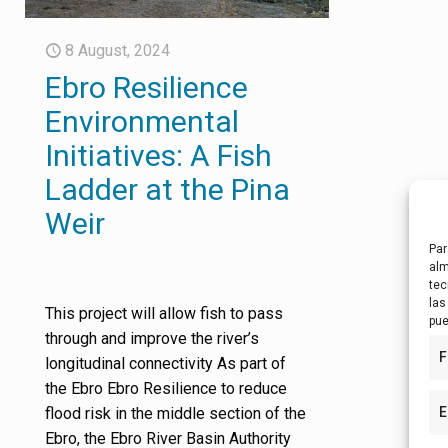
8 August, 2024
Ebro Resilience
Environmental
Initiatives: A Fish
Ladder at the Pina
Weir
Par
alm
tec
las
This project will allow fish to pass
pue
through and improve the river’s
F
longitudinal connectivity As part of
the Ebro Ebro Resilience to reduce
flood risk in the middle section of the
E
Ebro, the Ebro River Basin Authority