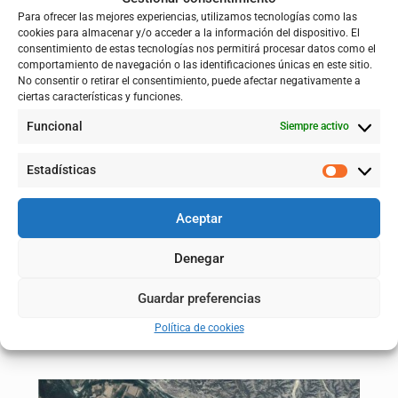
protegería estrictamente las edificaciones existentes.
Para ofrecer las mejores experiencias, utilizamos tecnologías como las
Monzalbarba:
la elevación del agua que provoca la
cookies para almacenar y/o acceder a la información del dispositivo. El
defensa de la huerta de Alfocea incrementa las
consentimiento de estas tecnologías nos permitirá procesar datos como el
afecciones a elementos vulnerables y el agua desbordada
comportamiento de navegación o las identificaciones únicas en este sitio.
No consentir o retirar el consentimiento, puede afectar negativamente a
en la margen derecha llega a las proximidades de la
ciertas características y funciones.
población. Además de las actuaciones previstas aguas
arriba, se propone la construcción de una defensa para
Funcional
Siempre activo
proteger la zona urbana.
En el meandro de La Almozara
existe un problema de
Estadísticas
drenaje
.
Durante las crecidas, el agua del río Ebro que
desborda por la margen derecha queda atrapada entre el
terraplén de la autovía A-2
, que actúa como un
obstáculo
Aceptar
importante
, y la
defensa longitudinal
que
impide que el
agua acumulada retorne al cauce
. Esto provoca una
Denegar
subida de nivel hasta que termina desbordando esta mota
y que rompe de forma recurrente
.
Guardar preferencias
La solución propuesta consiste en instalar
dos zonas de
drenaje
en la defensa actual que permitan evacuar el agua
Política de cookies
acumulada de forma automática.