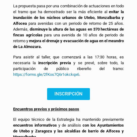
La propuesta pasa por una combinación de actuaciones en todo
el tramo que ha demostrado ser la más eficiente al
evitar la
inundación de los núcleos urbanos de Utebo, Monzalbarba y
Alfocea
para avenidas con un periodo de retorno de 25 años.
Además,
disminuye la altura de las aguas en 370 hectáreas de
fincas agrícolas
para una avenida de 10 años de periodo de
retorno y
mejora el drenaje y evacuación de agua en el meandro
de La Almozara.
Para asistir al taller, que comenzará a las 17:30 horas, es
necesaria la
inscripción previa
y se prevé, sobre todo, la
participación de público ribereño del tramo:
https://forms.gle/2fKos7Q6r1okckqx6
.
INSCRIPCIÓN
Encuentros previos y próximos pasos
El equipo técnico de la Estrategia ha mantenido previamente
encuentros informativos
y de análisis
con los Ayuntamientos
de Utebo y Zaragoza y las alcaldías de barrio de Alfocea y
Monzalbarba
.