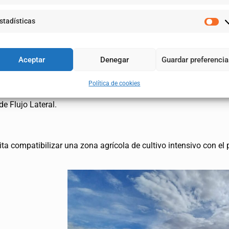
stadísticas
visita del monitor del programa LIFE de la Unión Europea
Aceptar
Denegar
Guardar preferenci
vención. La primera, la tarde del martes, 22, al tramo 2, entre O
Política de cookies
 de la infraestructura de riego de la Comunidad de Regantes Hu
e Flujo Lateral.
a compatibilizar una zona agrícola de cultivo intensivo con el 