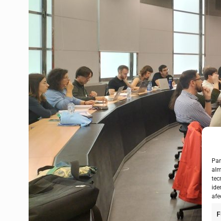
Par
alm
tec
ide
afe
F