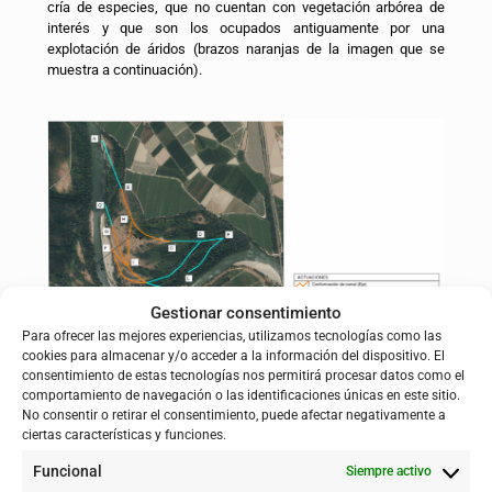
cría de especies, que no cuentan con vegetación arbórea de
interés y que son los ocupados antiguamente por una
explotación de áridos (brazos naranjas de la imagen que se
muestra a continuación).
Gestionar consentimiento
Para ofrecer las mejores experiencias, utilizamos tecnologías como las
En resumen, siguiendo los condicionantes ambientales la
cookies para almacenar y/o acceder a la información del dispositivo. El
actuación se desarrolla en dos fases:
consentimiento de estas tecnologías nos permitirá procesar datos como el
comportamiento de navegación o las identificaciones únicas en este sitio.
En la
primera fase
se han comenzado los trabajos
en
No consentir o retirar el consentimiento, puede afectar negativamente a
terrenos del meandro que no cuentan con vegetación
ciertas características y funciones.
arbórea de interés y que son los ocupados antiguamente
Funcional
Siempre activo
por una explotación de áridos