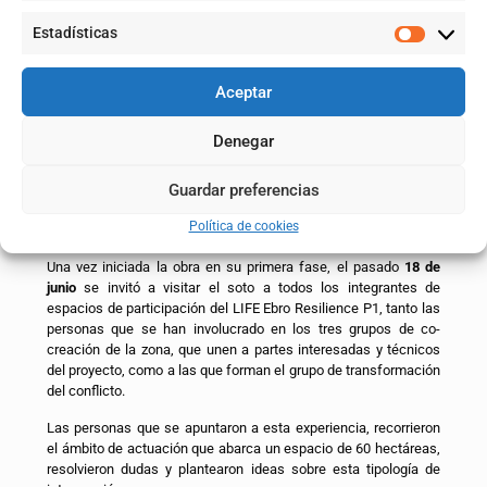
La segunda fase se acometerá a partir de septiembre,
Estadísticas
fuera de períodos de cría de las especies presentes
en
los bosques de ribera conservados en el meandro
Participación pública
Aceptar
La
participación pública
, el intercambio de ideas, el análisis y
Denegar
los canales de información son algo intrínseco en el proyecto,
durante toda la fase de definición de esta actuación, los
Guardar preferencias
interesados han podido plantear posibles dudas, realizar
propuestas y han recibido información sobre esta tipología de
Política de cookies
acción.
Una vez iniciada la obra en su primera fase, el pasado
18 de
junio
se invitó a visitar el soto a todos los integrantes de
espacios de participación del LIFE Ebro Resilience P1, tanto las
personas que se han involucrado en los tres grupos de co-
creación de la zona, que unen a partes interesadas y técnicos
del proyecto, como a las que forman el grupo de transformación
del conflicto.
Las personas que se apuntaron a esta experiencia, recorrieron
el ámbito de actuación que abarca un espacio de 60 hectáreas,
resolvieron dudas y plantearon ideas sobre esta tipología de