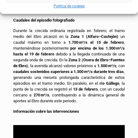
herramientas eficaces para reducir riesgos y aumentar la
Política de cookies
resiliencia del territorio.
Caudales del episodio fotografiado
Durante la crecida ordinaria registrada en febrero, el tramo
medio del Ebro alcanzó en la
Zona 1 (Alfaro–Castejón)
un
caudal máximo en torno a
1.700
m
³
/s el 15 de febrero
,
manteniéndose posteriormente
por encima de los 1.300
m
³
/s
hasta el 19 de febrero
debido a la llegada continuada de una
segunda onda de crecida. En la
Zona 2 (Osera de Ebro–Fuentes
de Ebro)
, la avenida alcanzó valores próximos a
1.500
m
³
/s
, con
caudales sostenidos superiores a 1.300
m
³
/s durante tres d
í
as
,
generando una meseta prolongada característica de estos
episodios en el tramo medio. En paralelo, en el
río Gállego
, la
punta de la crecida se registró el
13 de febrero
, con un caudal
cercano a
270
m
³
/s
, contribuyendo a la dinámica general de
aportes al Ebro durante este periodo.
Información sobre las intervenciones