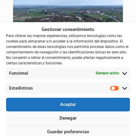
Gestionar consentimiento
Para ofrecer las mejores experiencias, utilizamos tecnologías como las
cookies para almacenar y/o acceder a la información del dispositivo. El
consentimiento de estas tecnologías nos permitirá procesar datos como el
comportamiento de navegación o las identificaciones únicas en este sitio.
No consentir o retirar el consentimiento, puede afectar negativamente a
ciertas características y funciones.
Funcional
Siempre activo
Recuperación de antiguos brazos del río. Caminos de agua. Río
Gállego durante la crecida ordinaria día 13 de febrero de 2026
Estadísticas
Aceptar
Estas actuaciones, desarrolladas con participación activa de los
Denegar
sectores implicados y de las administraciones locales,
muestran cómo la recuperación del espacio fluvial y la
Guardar preferencias
restauración de la dinámica natural del río constituyen