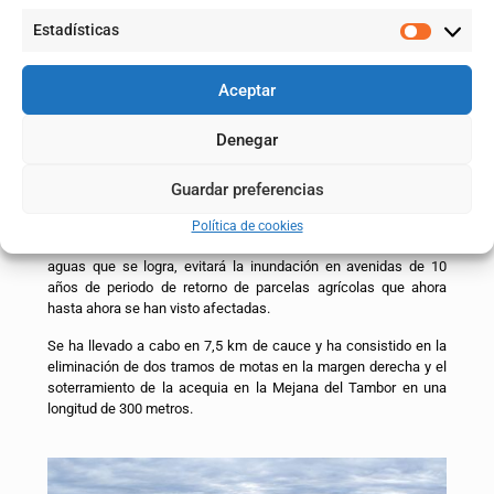
Estadísticas
Aceptar
Actuación tramo 9
Denegar
La actuación diseñada para el tramo Torres de Berrellén-
Sobradiel ha contado con un presupuesto de ejecución de
2.846.273 euros. El objetivo es incrementar el nivel de
Guardar preferencias
protección evitando la inundación de los núcleos urbanos de
Torres de Berrellén y Sobradiel para avenidas con un periodo de
Política de cookies
retorno de 25 años. Además, la mejora en la fluencia de las
aguas que se logra, evitará la inundación en avenidas de 10
años de periodo de retorno de parcelas agrícolas que ahora
hasta ahora se han visto afectadas.
Se ha llevado a cabo en 7,5 km de cauce y ha consistido en la
eliminación de dos tramos de motas en la margen derecha y el
soterramiento de la acequia en la Mejana del Tambor en una
longitud de 300 metros.