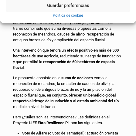
El Señorío – La Roza
Guardar preferencias
La ruta realizada se incluye en la zona 1 de intervención del
Política de cookies
proyecto LIFE Ebro Resilience P1, en lo que se denomina tramo
combinado entre Alfaro, La Rioja y Castejón, Navarra, en el
tramo combinado que suma diversas propuestas como la
reconexión de meandros, cauces de alivio, recuperación de
antiguos brazos de río y ampliación del espacio fluvial.
Una intervención que tendrá un
efecto positivo en más de 500
hectáreas de uso agrícola
, reduciendo su riesgo de inundación
y que permitirá la
recuperación de 60 hectáreas de espacio
fluvial
.
La propuesta consiste en la
suma de acciones
como la
reconexión de meandros, la creación de cauces de alivio, la
recuperación de antiguos brazos de río y la ampliación del
espacio fluvial que,
en conjunto, ofrecen un beneficio global
respecto al riesgo de inundación y al estado ambiental del río
,
medible a nivel de tramo.
Pero ¿cuáles son las intervenciones? Las definidas en el
Proyecto
LIFE Ebro Resilience P1
son las siguientes:
Soto de Alfaro
(o Soto de Tamarigal): actuación prevista