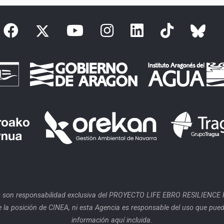
 son responsabilidad exclusiva del PROYECTO LIFE EBRO RESILIENCE P
 la posición de CINEA, ni esta Agencia es responsable del uso que pued
información aquí incluida.