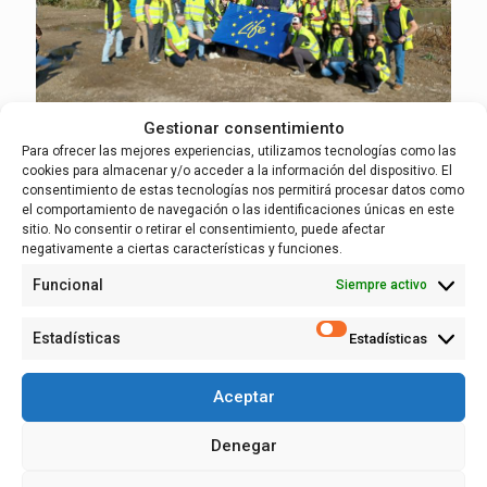
Gestionar consentimiento
Para ofrecer las mejores experiencias, utilizamos tecnologías como las
cookies para almacenar y/o acceder a la información del dispositivo. El
26 octubre, 2023
consentimiento de estas tecnologías nos permitirá procesar datos como
el comportamiento de navegación o las identificaciones únicas en este
Ebro Resilience, ejemplo innovador para
sitio. No consentir o retirar el consentimiento, puede afectar
una delegación de la Agencia de Recursos
negativamente a ciertas características y funciones.
Hídricos de Polonia
Funcional
Siempre activo
El Proyecto LIFE realiza un intercambio de conocimientos
Estadísticas
Estadísticas
técnicos con el “Proyecto de gestión de inundaciones
Odra-Vístula”, financiado por el Banco Mundial y la Unión
Europea
Aceptar
Leer más
Denegar