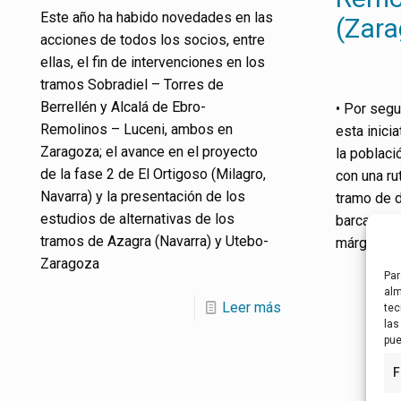
Este año ha habido novedades en las
(Zar
acciones de todos los socios, entre
ellas, el fin de intervenciones en los
tramos Sobradiel – Torres de
Berrellén y Alcalá de Ebro-
• Por seg
Remolinos – Luceni, ambos en
esta inici
Zaragoza; el avance en el proyecto
la poblaci
de la fase 2 de El Ortigoso (Milagro,
con una ru
Navarra) y la presentación de los
tramo de d
estudios de alternativas de los
barca neum
tramos de Azagra (Navarra) y Utebo-
márgenes 
Zaragoza
Par
alm
Leer más
tec
las
pue
F