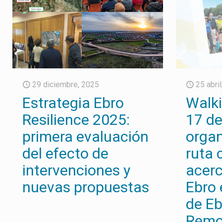
29 diciembre, 2025
25 abri
Estrategia Ebro
Walki
Resilience 2025:
17 d
primera evaluación
orga
del efecto de
ruta 
intervenciones y
acerc
nuevas propuestas
Ebro 
de Eb
Remo