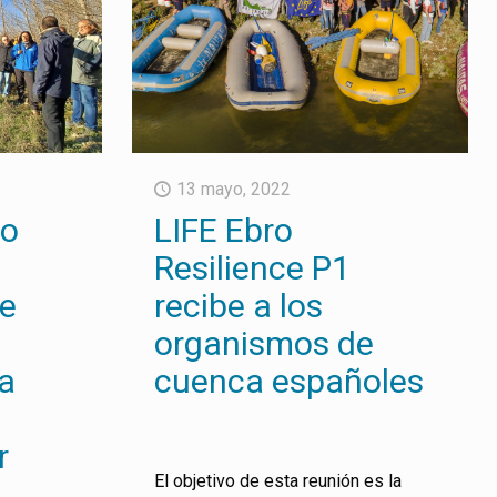
13 mayo, 2022
po
LIFE Ebro
Resilience P1
de
recibe a los
organismos de
la
cuenca españoles
r
El objetivo de esta reunión es la