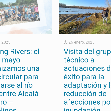
l, 2025
26 enero, 2023
ng Rivers: el
Visita del gru
e mayo
técnico a
nizamos una
actuaciones 
circular para
éxito para la
arse al río
adaptación y 
entre Alcalá
reducción de
ro –
afecciones po
linos
inundación