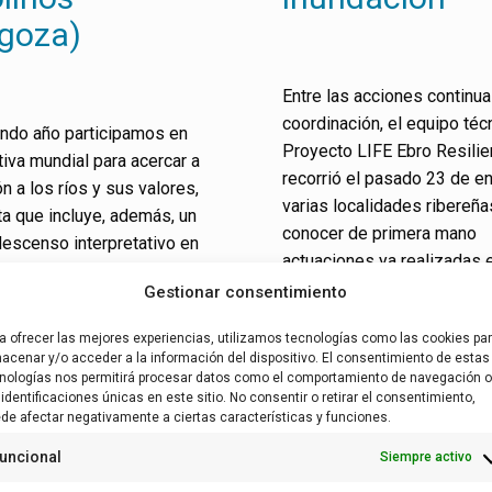
agoza)
Entre las acciones continu
coordinación, el equipo téc
undo año participamos en
Proyecto LIFE Ebro Resili
ativa mundial para acercar a
recorrió el pasado 23 de en
ón a los ríos y sus valores,
varias localidades ribereña
ta que incluye, además, un
conocer de primera mano
escenso interpretativo en
actuaciones ya realizadas e
ática para unir las dos
Gestionar consentimiento
del Ebro
a ofrecer las mejores experiencias, utilizamos tecnologías como las cookies pa
Leer más
acenar y/o acceder a la información del dispositivo. El consentimiento de estas
nologías nos permitirá procesar datos como el comportamiento de navegación o
 identificaciones únicas en este sitio. No consentir o retirar el consentimiento,
de afectar negativamente a ciertas características y funciones.
uncional
Siempre activo