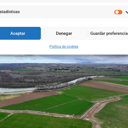
sa la red de riego existente y pasar de una zanja a cielo abier
 los fenómenos de crecida del río Ebro, al evitar que la ac
stadísticas
ncia en el sistema de riego, reduciendo las pérdidas y los trab
Aceptar
Denegar
Guardar preferenci
Política de cookies