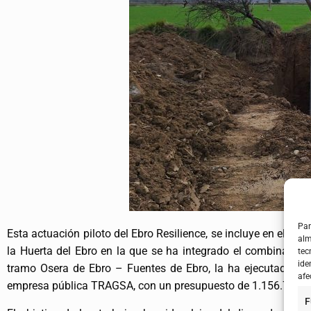
Par
Esta actuación piloto del Ebro Resilience, se incluye en el ma
alm
la Huerta del Ebro en la que se ha integrado el combinado d
tec
ide
tramo Osera de Ebro – Fuentes de Ebro, la ha ejecutado el 
afe
empresa pública TRAGSA, con un presupuesto de 1.156.749,9
F