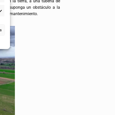
to en la tierra, a una tubería de
equia suponga un obstáculo a la
ajos de mantenimiento.
as