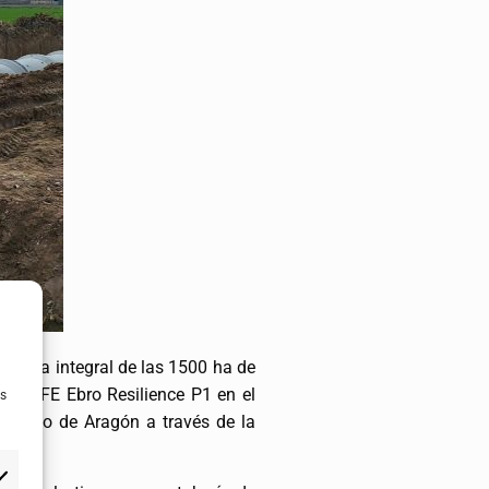
 mejora integral de las 1500 ha de
to LIFE Ebro Resilience P1 en el
as
obierno de Aragón a través de la