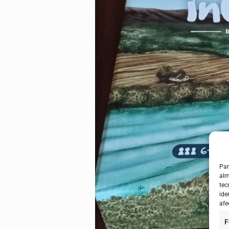
Par
alm
tec
ide
afe
F