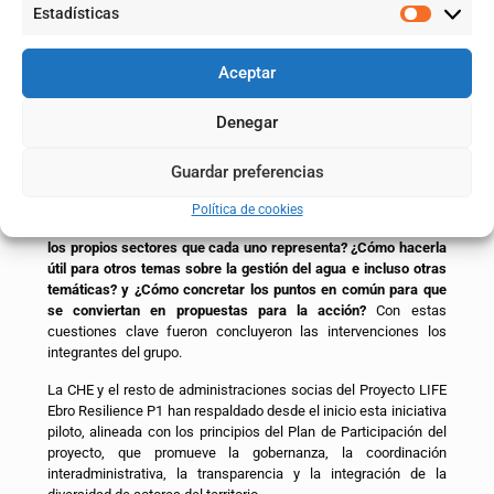
despoblación.
Estadísticas
Este proceso ha permitido acercar posturas, identificar puntos
en común y reducir tensiones iniciales, consolidándose como
Aceptar
una experiencia transformadora para todas las partes. En la
sesión final, los participantes expresaron su interés en dar
Denegar
continuidad al grupo cuando sea posible, manteniendo este
espacio constructivo de diálogo.
Guardar preferencias
Durante la sesión final los participantes dejaron un gran reto
sobre la mesa para seguir trabajando y analizando
¿Cómo
Política de cookies
transferir los aprendizajes y la experiencia a otros grupos, a
los propios sectores que cada uno representa? ¿Cómo hacerla
útil para otros temas sobre la gestión del agua e incluso otras
temáticas? y ¿Cómo concretar los puntos en común para que
se conviertan en propuestas para la acción?
Con estas
cuestiones clave fueron concluyeron las intervenciones los
integrantes del grupo.
La CHE y el resto de administraciones socias del Proyecto LIFE
Ebro Resilience P1 han respaldado desde el inicio esta iniciativa
piloto, alineada con los principios del Plan de Participación del
proyecto, que promueve la gobernanza, la coordinación
interadministrativa, la transparencia y la integración de la