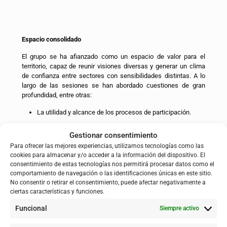
Espacio consolidado
El grupo se ha afianzado como un espacio de valor para el
territorio, capaz de reunir visiones diversas y generar un clima
de confianza entre sectores con sensibilidades distintas. A lo
largo de las sesiones se han abordado cuestiones de gran
profundidad, entre otras:
La utilidad y alcance de los procesos de participación.
La accesibilidad de la información de las
Gestionar consentimiento
administraciones.
Para ofrecer las mejores experiencias, utilizamos tecnologías como las
Los protocolos de emergencia ante inundaciones.
cookies para almacenar y/o acceder a la información del dispositivo. El
consentimiento de estas tecnologías nos permitirá procesar datos como el
Las alternativas de intervención frente a las inundaciones.
comportamiento de navegación o las identificaciones únicas en este sitio.
La eficacia de los dragados y la gestión de la vegetación.
No consentir o retirar el consentimiento, puede afectar negativamente a
ciertas características y funciones.
La relación entre restauración fluvial y desarrollo
socioeconómico.
Funcional
Siempre activo
Las compensaciones y el impacto de las avenidas en la