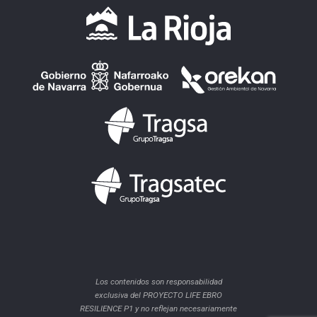
Los contenidos son responsabilidad
exclusiva del PROYECTO LIFE EBRO
RESILIENCE P1 y no reflejan necesariamente