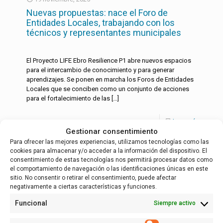
Nuevas propuestas: nace el Foro de
Entidades Locales, trabajando con los
técnicos y representantes municipales
El Proyecto LIFE Ebro Resilience P1 abre nuevos espacios
para el intercambio de conocimiento y para generar
aprendizajes. Se ponen en marcha los Foros de Entidades
Locales que se conciben como un conjunto de acciones
para el fortalecimiento de las
[…]
Leer más
Gestionar consentimiento
Para ofrecer las mejores experiencias, utilizamos tecnologías como las
cookies para almacenar y/o acceder a la información del dispositivo. El
consentimiento de estas tecnologías nos permitirá procesar datos como
English
(
Inglés
)
Español
el comportamiento de navegación o las identificaciones únicas en este
sitio. No consentir o retirar el consentimiento, puede afectar
negativamente a ciertas características y funciones.
Funcional
Siempre activo