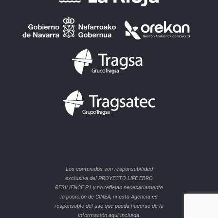
Los contenidos son responsabilidad
exclusiva del PROYECTO LIFE EBRO
RESILIENCE P1 y no reflejan necesariamente
la posición de CINEA, ni esta Agencia es
responsable del uso que pueda hacerse de la
información aquí incluida.