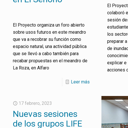
El Proyect
colaboró e
sesión des
El Proyecto organiza un foro abierto
estudiant
sobre usos futuros en este meandro
los sector
que va a recobrar su función como
preparar a
espacio natural, una actividad pública
de inundac
que se llevó a cabo también para
conocimie
recabar propuestas en el meandro de
explicar e
La Roza, en Alfaro
acciones 
Leer más
17 febrero, 2023
Nuevas sesiones
de los grupos LIFE