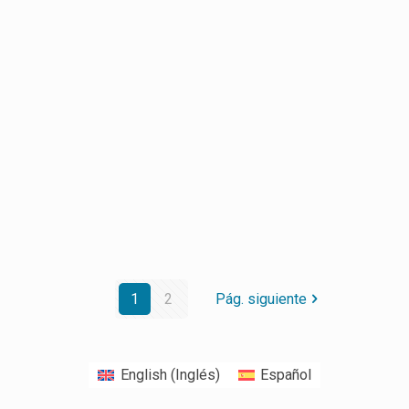
1
2
Pág. siguiente
English
(
Inglés
)
Español