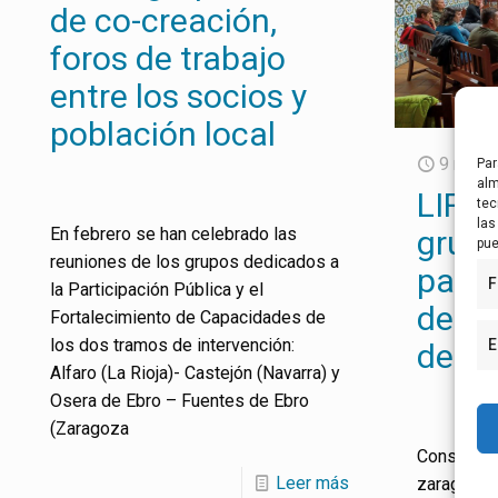
de co-creación,
foros de trabajo
entre los socios y
población local
9 novi
Par
alm
LIFE:
tec
las
En febrero se han celebrado las
grupo
pue
reuniones de los grupos dedicados a
para 
F
la Participación Pública y el
de Eb
Fortalecimiento de Capacidades de
los dos tramos de intervención:
E
de Eb
Alfaro (La Rioja)- Castejón (Navarra) y
Osera de Ebro – Fuentes de Ebro
(Zaragoza
Constitui
Leer más
zaragozano