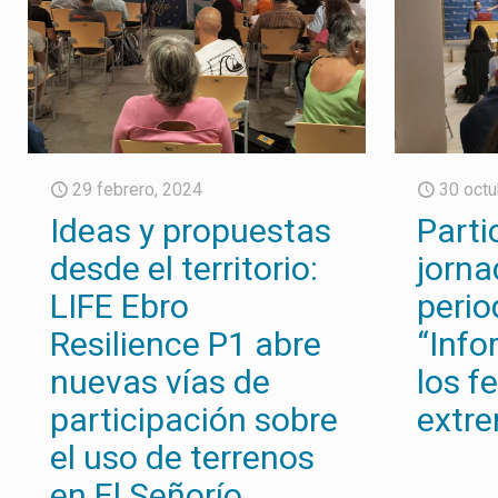
29 febrero, 2024
30 octu
Ideas y propuestas
Parti
desde el territorio:
jorna
LIFE Ebro
perio
Resilience P1 abre
“Info
nuevas vías de
los 
participación sobre
extr
el uso de terrenos
en El Señorío