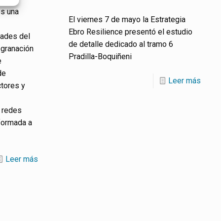
s una
El viernes 7 de mayo la Estrategia
Ebro Resilience presentó el estudio
dades del
de detalle dedicado al tramo 6
 granación
Pradilla-Boquiñeni
e
de
Leer más
ctores y
 redes
formada a
Leer más