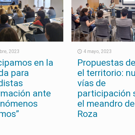
bre, 2023
4 mayo, 2023
cipamos en la
Propuestas d
da para
el territorio: 
distas
vías de
rmación ante
participación 
fenómenos
el meandro de
emos”
Roza