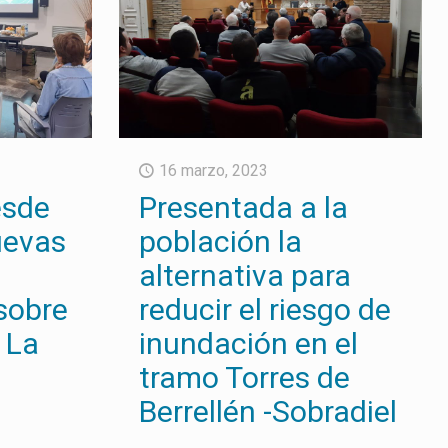
16 marzo, 2023
esde
Presentada a la
nuevas
población la
alternativa para
sobre
reducir el riesgo de
 La
inundación en el
tramo Torres de
Berrellén -Sobradiel