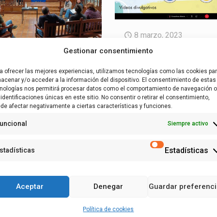
8 marzo, 2023
VÍDEO: Activi
Gestionar consentimiento
y materiales p
embre, 2022
a ofrecer las mejores experiencias, utilizamos tecnologías como las cookies pa
acenar y/o acceder a la información del dispositivo. El consentimiento de estas
incrementar e
 Nuevos
nologías nos permitirá procesar datos como el comportamiento de navegación o
 identificaciones únicas en este sitio. No consentir o retirar el consentimiento,
conocimiento
s de trabajo
de afectar negativamente a ciertas características y funciones.
sobre las
el tramo Osera
uncional
Siempre activo
inundaciones 
ro – Fuentes
fortalecer
Estadísticas
stadísticas
ro
capacidades
sociales
Aceptar
Denegar
Guardar preferenc
dos en este tramo
Política de cookies
 los foros de co-creación,