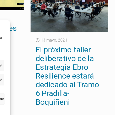
dades
ara
ra
13 mayo, 2021
l
El próximo taller
deliberativo de la
Estrategia Ebro
y
Resilience estará
dedicado al Tramo
6 Pradilla-
ias
Boquiñeni