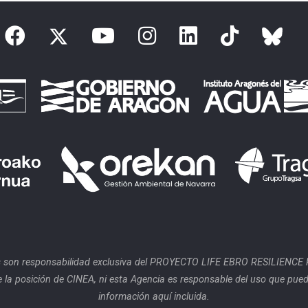
 son responsabilidad exclusiva del PROYECTO LIFE EBRO RESILIENCE P
 la posición de CINEA, ni esta Agencia es responsable del uso que pued
información aquí incluida.