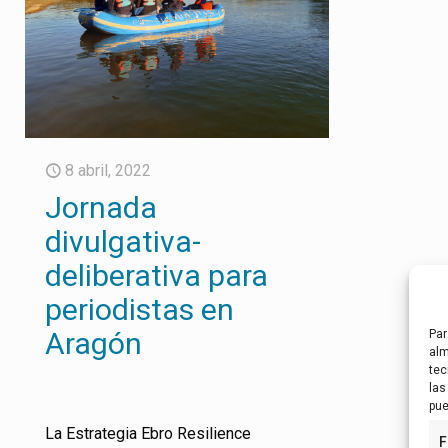
8 abril, 2022
Jornada
divulgativa-
deliberativa para
periodistas en
Aragón
Par
alm
tec
las
pue
La Estrategia Ebro Resilience
F