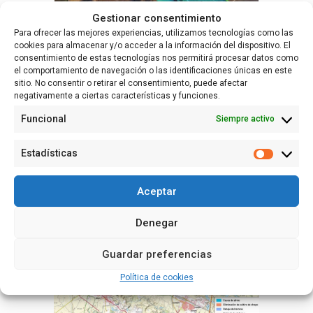
Gestionar consentimiento
Para ofrecer las mejores experiencias, utilizamos tecnologías como las
cookies para almacenar y/o acceder a la información del dispositivo. El
consentimiento de estas tecnologías nos permitirá procesar datos como
Esta actuación ahora iniciada es una de las cuatro que
el comportamiento de navegación o las identificaciones únicas en este
se proponen para la mejora de los efectos de las
sitio. No consentir o retirar el consentimiento, puede afectar
inundaciones en la zona de confluencia de los ríos
negativamente a ciertas características y funciones.
Ebro y Aragón, una de las que mayores problemas
presenta en episodios de avenida. Las otras tres se
Funcional
Siempre activo
ubican en los parajes de El Ortigoso en Milagro
(Navarra) y Alfaro (La Rioja), en El Estajao y en La Roza,
Estadísticas
ambos en Alfaro.
Estadísti
Aceptar
Denegar
Guardar preferencias
Política de cookies