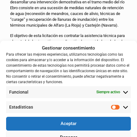
desarrollar una intervención demostrativa en el tramo medio del río
Ebro consiste en una sucesión de medidas naturales de retención
de agua (reconexión de meandros, cauces de alivio, técnicas de
“curage” y recuperación de llanuras de inundación) entre los
términos municipales de Alfaro (La Rioja) y Castejón (Navarra).
El objetivo de esta licitación es contratar la asistencia técnica para
el control de la ejecución y coordinación de seguridad y salud en las
obras de adecuación morfológica y restauración ambiental del río
Gestionar consentimiento
Ebro en el paraje de La Roza, situado en Alfaro (La Rioja).
Para ofrecer las mejores experiencias, utilizamos tecnologías como las
cookies para almacenar y/o acceder a la información del dispositivo. El
Los trabajos consistirán en el control de la ejecución y la calidad de
consentimiento de estas tecnologías nos permitirá procesar datos como el
las obras; control geométrico, medición de la obra realizada y
comportamiento de navegación o las identificaciones únicas en este sitio.
propuesta de relación valorada; seguimiento ambiental de las
No consentir o retirar el consentimiento, puede afectar negativamente a
obras; coordinación de seguridad y salud y participación en los
ciertas características y funciones.
grupos de trabajo, talleres y jornadas que se convoquen durante el
Funcional
Siempre activo
desarrollo del proyecto LIFE Ebro Resilience P1 relacionadas con
las temáticas de este contrato.
Estadísticas
Estos trabajos se licitan mediante procedimiento abierto
simplificado, contarán con un presupuesto total de 89.681,47 € y un
plazo de duración del contrato de 24 meses.
Aceptar
Más información