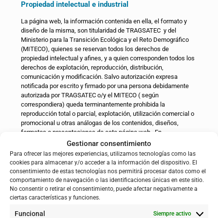
Propiedad intelectual e industrial
La página web, la información contenida en ella, el formato y
diseño de la misma, son titularidad de TRAGSATEC y del
Ministerio para la Transición Ecológica y el Reto Demográfico
(MITECO), quienes se reservan todos los derechos de
propiedad intelectual y afines, y a quien corresponden todos los
derechos de explotación, reproducción, distribución,
comunicación y modificación. Salvo autorización expresa
notificada por escrito y firmado por una persona debidamente
autorizada por TRAGSATEC o/y el MITECO ( según
correspondiera) queda terminantemente prohibida la
reproducción total o parcial, explotación, utilización comercial o
promocional u otras análogas de los contenidos, diseños,
formatos o presentaciones de esta página web. En
TRAGSATEC
consecuencia, son propiedad de
y/o del
Gestionar consentimiento
MITECO (Según corresponda) todos los derechos de propiedad
Para ofrecer las mejores experiencias, utilizamos tecnologías como las
industrial e intelectual de la web, así como de los contenidos
cookies para almacenar y/o acceder a la información del dispositivo. El
que alberga. Cualquier uso de la web o sus contenidos deberá
consentimiento de estas tecnologías nos permitirá procesar datos como el
tener un carácter exclusivamente particular. Está reservado
comportamiento de navegación o las identificaciones únicas en este sitio.
TRAGSATEC
exclusivamente a
y/o a MITECO (Según
No consentir o retirar el consentimiento, puede afectar negativamente a
ciertas características y funciones.
corresponda) cualquier otro uso que suponga la copia,
reproducción, distribución, transformación, comunicación
Funcional
Siempre activo
pública o cualquier otra acción similar, de todo o parte de los