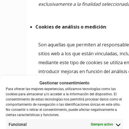
exclusivamente a la finalidad seleccionada
Cookies de análisis o medición
:
Son aquellas que permiten al responsable 
sitios web a los que están vinculadas, incl
mediante este tipo de cookies se utiliza en 
introducir mejoras en función del análisis 
Gestionar consentimiento
*Este tipo de cookies, a pesar de que no
Para ofrecer las mejores experiencias, utilizamos tecnologías como las
GT29 manifestó que es poco probable que 
cookies para almacenar y/o acceder a la información del dispositivo. El
consentimiento de estas tecnologías nos permitirá procesar datos como el
primera parte, que traten datos agregados
comportamiento de navegación o las identificaciones únicas en este sitio.
No consentir o retirar el consentimiento, puede afectar negativamente a
usos y se incluya la posibilidad de que lo
ciertas características y funciones.
Funcional
Siempre activo