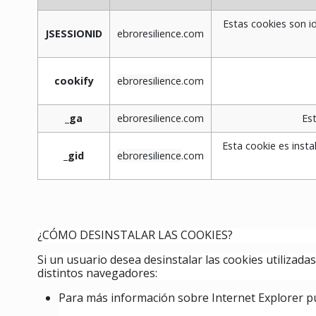
Estas cookies son i
JSESSIONID
ebroresilience.com
cookify
ebroresilience
.com
_ga
ebroresilience
.com
Est
Esta cookie es inst
_gid
ebroresilience
.com
¿CÓMO DESINSTALAR LAS COOKIES?
Si un usuario desea desinstalar las cookies utilizad
distintos navegadores:
Para más información sobre Internet Explorer p