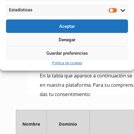
Cookie de publicidad comportamental
:
Estadísticas
Son aquellas que almacenan información d
Aceptar
de sus hábitos de navegación, lo que permi
Denegar
Guardar preferencias
Las cookies que utilizamos en EBRORESI
Política de cookies
En la tabla que aparece a continuación se 
en nuestra plataforma. Para su comprensió
das tu consentimiento:
Nombre
Dominio