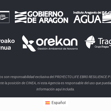
os son responsabilidad exclusiva del PROYECTO LIFE EBRO RESILIENCE P1 
e la posición de CINEA, ni esta Agencia es responsable del uso que pueda
información aquí incluida.
Español