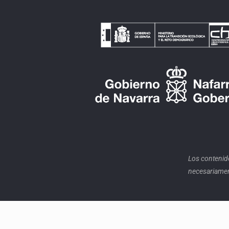
Los contenid
necesariament