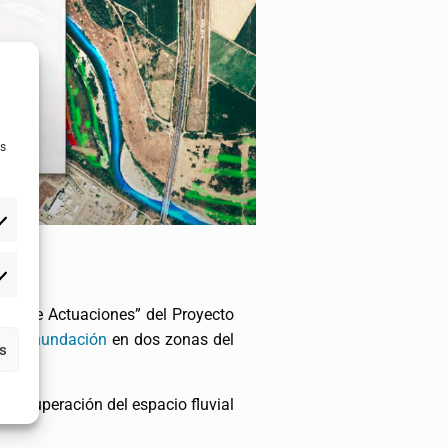
as
do de Actuaciones” del Proyecto
o de
inundación
en dos zonas del
as
e recuperación del espacio fluvial