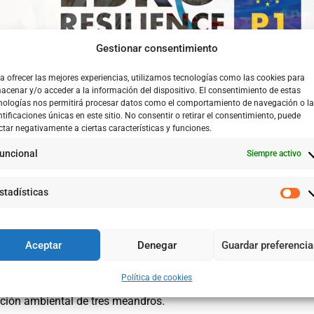
Gestionar consentimiento
a ofrecer las mejores experiencias, utilizamos tecnologías como las cookies para
acenar y/o acceder a la información del dispositivo. El consentimiento de estas
nologías nos permitirá procesar datos como el comportamiento de navegación o l
ntificaciones únicas en este sitio. No consentir o retirar el consentimiento, puede
ctar negativamente a ciertas características y funciones.
uncional
Siempre activo
stadísticas
ón ambiental que se integra en el denominado “Tramo Combina
nto financiero LIFE de la Unión Europea, busca reducir el riesg
Aceptar
Denegar
Guardar preferenci
Política de cookies
se considera la parte demostrativa del proyecto, con trabajos d
ración ambiental de tres meandros.