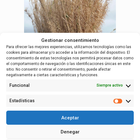
Gestionar consentimiento
Para ofrecer las mejores experiencias, utilizamos tecnologías como las
cookies para almacenar y/o acceder a la información del dispositivo. El
consentimiento de estas tecnologías nos permitirá procesar datos como
el comportamiento de navegación o las identificaciones únicas en este
sitio. No consentir o retirar el consentimiento, puede afectar
Vegetación exótica e invasora
(Arundo donax)
negativamente a ciertas características y funciones.
Realización de trabajos de
restauración de
riberas en zonas degradadas
. En este caso se
Funcional
Siempre activo
procederá a la retirada de basuras, escombros y
cualquier objeto ajeno a la misma; la eliminación
Estadísticas
de especies de flora exóticas; la recuperación
Estadísti
biológica del terreno; y la plantación de especies
autóctonas de acuerdo a sus necesidades
Aceptar
hídricas.
Redacción de 10 proyectos cuyo objetivo es la
Denegar
recuperación de la continuidad longitudinal