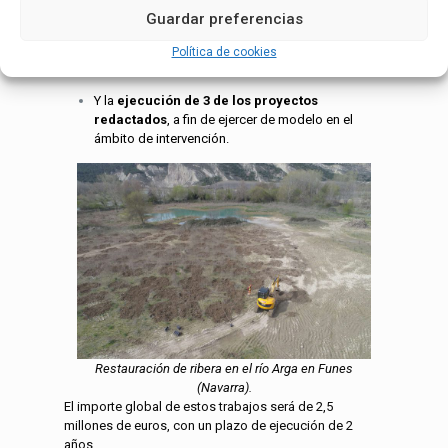
del cauce
mediante la construcción de escalas o
Guardar preferencias
pasos para fauna piscícola (sistemas que ayudan
a los peces que migran por el río a salvar un azud
Política de cookies
u otros obstáculos existentes).
Y la
ejecución de 3 de los proyectos
redactados
, a fin de ejercer de modelo en el
ámbito de intervención.
Restauración de ribera en el río Arga en Funes
(Navarra).
El importe global de estos trabajos será de 2,5
millones de euros, con un plazo de ejecución de 2
años.