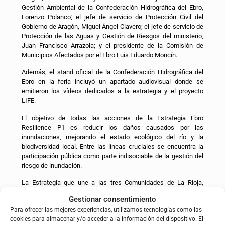
Gestión Ambiental de la Confederación Hidrográfica del Ebro,
Lorenzo Polanco; el jefe de servicio de Protección Civil del
Gobierno de Aragón, Miguel Ángel Clavero; el jefe de servicio de
Protección de las Aguas y Gestión de Riesgos del ministerio,
Juan Francisco Arrazola; y el presidente de la Comisión de
Municipios Afectados por el Ebro Luis Eduardo Moncín.
Además, el stand oficial de la Confederación Hidrográfica del
Ebro en la feria incluyó un apartado audiovisual donde se
emitieron los vídeos dedicados a la estrategia y el proyecto
LIFE.
El objetivo de todas las acciones de la Estrategia Ebro
Resilience P1 es reducir los daños causados por las
inundaciones, mejorando el estado ecológico del río y la
biodiversidad local. Entre las líneas cruciales se encuentra la
participación pública como parte indisociable de la gestión del
riesgo de inundación.
La Estrategia que une a las tres Comunidades de La Rioja,
Navarra y Aragón y es un mecanismo de colaboración para la
Gestionar consentimiento
gestión de acciones en el eje del Ebro, en concreto en el tramo
Para ofrecer las mejores experiencias, utilizamos tecnologías como las
Logroño – La Zaida (Zaragoza), que tiene particularidades
cookies para almacenar y/o acceder a la información del dispositivo. El
respecto a otras zonas de la cuenca, con una alta exposición al