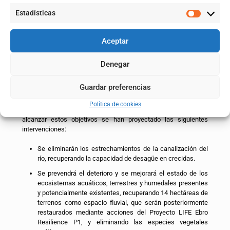
Tramo Osera-Fuentes
Estadísticas
La “Mejora de la resiliencia ante inundaciones en el río Ebro, a
su paso por Osera de Ebro y Fuentes de Ebro, en Zaragoza. Fase
Aceptar
1”, se integra en lo que se denomina la Zona 2 del Proyecto LIFE
Ebro Resilience P1.
Denegar
Esta primera fase, con un presupuesto de 2.946.338,68 €,
consiste en una adecuación morfológica del río Ebro en dos
Guardar preferencias
parajes, la mejana del Conde y el meandro de Aguilar. Su
objetivo: la reducción de las afecciones por efecto de las
Política de cookies
inundaciones y la mejora del estado ecológico del cauce. Para
alcanzar estos objetivos se han proyectado las siguientes
intervenciones:
Se eliminarán los estrechamientos de la canalización del
río, recuperando la capacidad de desagüe en crecidas.
Se prevendrá el deterioro y se mejorará el estado de los
ecosistemas acuáticos, terrestres y humedales presentes
y potencialmente existentes, recuperando 14 hectáreas de
terrenos como espacio fluvial, que serán posteriormente
restaurados mediante acciones del Proyecto LIFE Ebro
Resilience P1, y eliminando las especies vegetales