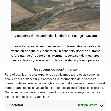
Vista aérea del meandro de El Señorío en Castejón, Navarra
En este tramo se definen una sucesión de medidas naturales de
retención de agua que generarán un beneficio global en el tramo
Alfaro (La Rioja)-Castejón (Navarra). Reconexión de meandros,
cauces de alivio, recuperación de brazos de río y la recuperación
de espacio fluvial como llanuras de inundación para recuperar
Gestionar consentimiento
45 hectáreas de espacio fluvial y mejorar la adaptación y reducir
el riesgo de inundación en 500 hectáreas de fincas agrícolas.
Para ofrecer las mejores experiencias, utilizamos tecnologías como las
cookies para almacenar y/o acceder a la información del dispositivo. El
consentimiento de estas tecnologías nos permitirá procesar datos como el
Las obras de adecuación morfológica serán realizadas por
comportamiento de navegación o las identificaciones únicas en este sitio.
TRAGSA bajo la dirección de la CHE y las restauraciones
No consentir o retirar el consentimiento, puede afectar negativamente a
ambientales por los Gobiernos Autonómicos de La Rioja, en el
ciertas características y funciones.
caso de La Roza y Navarra, este último a través de su empresa
pública GAN-NIK, en el caso de El Señorío.
Funcional
Siempre activo