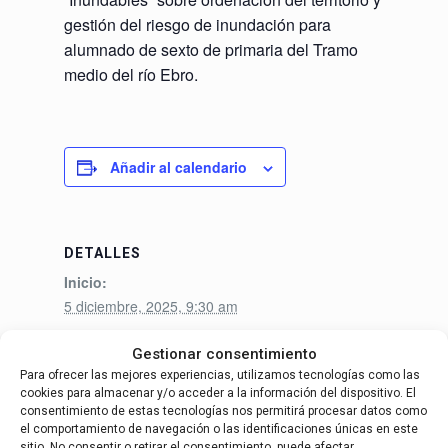
gestión del riesgo de inundación para
alumnado de sexto de primaria del Tramo
medio del río Ebro.
Añadir al calendario
DETALLES
Inicio:
5 diciembre, 2025, 9:30 am
Finaliza:
Gestionar consentimiento
18 diciembre, 2025, 12:30 pm
Para ofrecer las mejores experiencias, utilizamos tecnologías como las
Categoría de Evento:
cookies para almacenar y/o acceder a la información del dispositivo. El
consentimiento de estas tecnologías nos permitirá procesar datos como
Foro de Entidades Locales
el comportamiento de navegación o las identificaciones únicas en este
sitio. No consentir o retirar el consentimiento, puede afectar