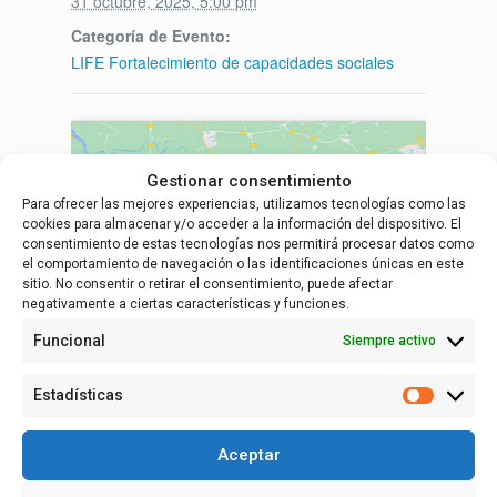
31 octubre, 2025, 5:00 pm
Categoría de Evento:
LIFE Fortalecimiento de capacidades sociales
Gestionar consentimiento
Para ofrecer las mejores experiencias, utilizamos tecnologías como las
cookies para almacenar y/o acceder a la información del dispositivo. El
Haz clic para aceptar cookies de marketing
consentimiento de estas tecnologías nos permitirá procesar datos como
y permitir este contenido
el comportamiento de navegación o las identificaciones únicas en este
sitio. No consentir o retirar el consentimiento, puede afectar
negativamente a ciertas características y funciones.
Funcional
Siempre activo
Estadísticas
Estadísti
RECINTO
Centro de Personas Mayores de Fuentes de
Aceptar
Ebro