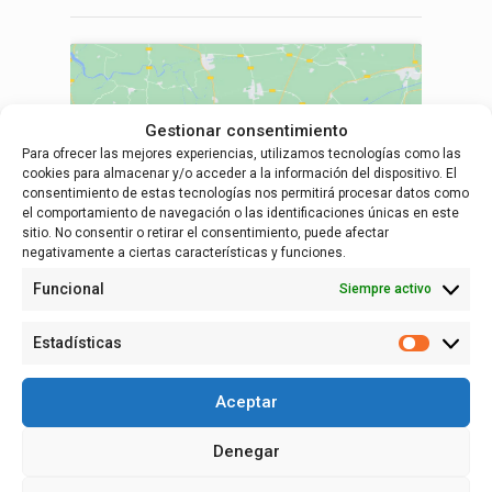
Gestionar consentimiento
Para ofrecer las mejores experiencias, utilizamos tecnologías como las
Haz clic para aceptar cookies de marketing
cookies para almacenar y/o acceder a la información del dispositivo. El
y permitir este contenido
consentimiento de estas tecnologías nos permitirá procesar datos como
el comportamiento de navegación o las identificaciones únicas en este
sitio. No consentir o retirar el consentimiento, puede afectar
negativamente a ciertas características y funciones.
Funcional
Siempre activo
RECINTO
Estadísticas
Estadísti
Ayuntamiento de Fuentes de Ebro
Plaza de la Constitución, 4
Aceptar
Fuentes de Ebro
,
España
+ Google Map
Denegar