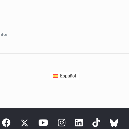
nto:
Español