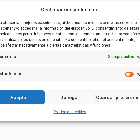
s, con el objetivo de mejorar la preparación del colectiv
Gestionar consentimiento
ciones.
a ofrecer las mejores experiencias, utilizamos tecnologías como las cookies pa
scensos interpretativos por el cauce del río Ebro en el á
acenar y/o acceder a la información del dispositivo. El consentimiento de estas
s principios de la estrategia Ebro Resilience, visitar alg
nologías nos permitirá procesar datos como el comportamiento de navegación o
 identificaciones únicas en este sitio. No consentir o retirar el consentimiento,
cial de los medios de comunicación para la capacitación 
de afectar negativamente a ciertas características y funciones.
uncional
Siempre activo
ntes fechas y tramos, en horario de 15.30-20.00h:
stadísticas
era Alta del Ebro)
Es
03/05/2022 (Ribera Alta del Ebro)
Aceptar
Denegar
Guardar preferenc
05/2022 (Sotos Alfaro)
Política de cookies