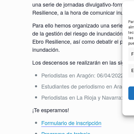
una serie de jornadas divulgativo-formativa
Resilience, a la hora de comunicar inunda
Par
Para ello hemos organizado una serie de de
alm
de la gestión del riesgo de inundación y lo
tec
las
Ebro Resilience, así como debatir el poten
pue
inundación.
F
Los descensos se realizarán en las siguie
E
Periodistas en Aragón: 06/04/2022 (Rib
Estudiantes de periodismo en Aragón: 
Periodistas en La Rioja y Navarra: 23/
¡Te esperamos!
Formulario de inscripción
Programa de trabajo