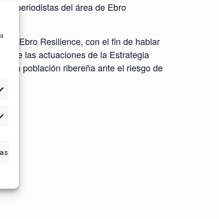
o de periodistas del área de Ebro
ra
rea Ebro Resilience, con el fin de hablar
unas de las actuaciones de la Estrategia
de la población ribereña ante el riesgo de
tadísticas
ias