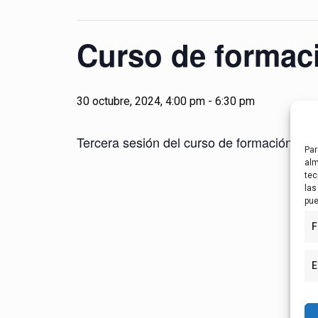
Curso de formac
30 octubre, 2024, 4:00 pm
-
6:30 pm
Tercera sesión del curso de formación par
Par
alm
tec
las
pue
F
E